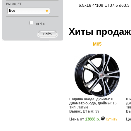
Вынос, ET
6.5x16 4*108 ET37.5 d63.3
Все
от 4-х
Хиты продаж
M05
Ширина обода, дюймы:
6
Ши
Диаметр обода, дюймы:
15
Ди
Тип:
Литые
Ти
Вынос, ET мм:
39
Вы
Цена от
13888 р.
Це
Купить