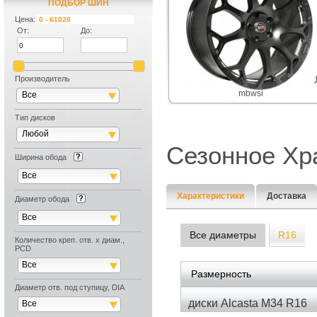
ПОДБОР ПО АВТОМОБИЛЮ
ПОДБОР ШИН
Цена:
От:
До:
Производитель
mbwsi
Все
Тип дисков
Любой
Сезонное Хр
Ширина обода
Все
Характеристики
Доставка
Диаметр обода
Все
Все диаметры
R16
Количество креп. отв. х диам.,
PCD
Все
Размерность
Диаметр отв. под ступицу, DIA
диски Alcasta M34 R16
Все