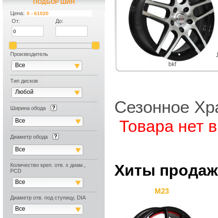
ПОДБОР ПО АВТОМОБИЛЮ
ПОДБОР ШИН
Цена:
От:
До:
Производитель
bkf
Все
Тип дисков
Любой
Сезонное Хр
Ширина обода
Товара нет 
Все
Диаметр обода
Все
Хиты продаж
Количество креп. отв. х диам.,
PCD
Все
M23
Диаметр отв. под ступицу, DIA
Все