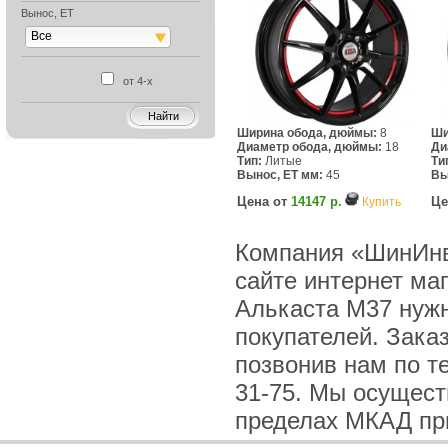
Вынос, ET
Все
от 4-х
Ширина обода, дюймы:
8
Ши
Диаметр обода, дюймы:
18
Ди
Тип:
Литые
Ти
Вынос, ET мм:
45
Вы
Цена от
14147 р.
Це
Купить
Компания «ШинИнве
сайте интернет ма
Алькаста M37 нужн
покупателей. Зака
позвонив нам по тел
31-75. Мы осущест
пределах МКАД при 