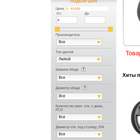
ПОДБОР ПО АВТОМОБИЛЮ
ПОДБОР ШИН
Цена:
От:
До:
Производитель
Все
Това
Тип дисков
Любой
Ширина обода
Хиты 
Все
Диаметр обода
Все
Количество креп. отв. х диам.,
PCD
Все
Диаметр отв. под ступицу, DIA
Все