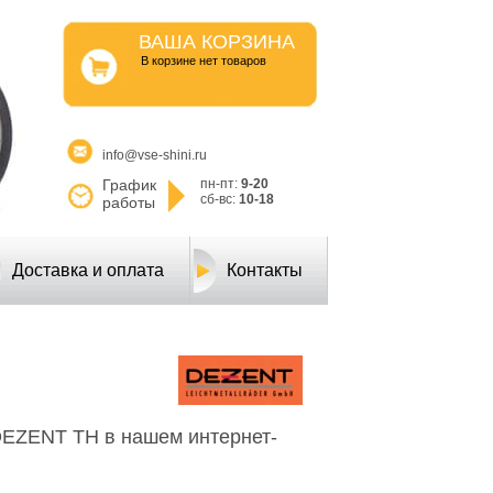
ВАША КОРЗИНА
B корзине нет товаров
info@vse-shini.ru
График
пн-пт:
9-20
сб-вс:
10-18
работы
Доставка и оплата
Контакты
DEZENT TH в нашем интернет-