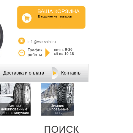
ВАША КОРЗИНА
B корзине нет товаров
info@vse-shini.ru
График
пн-пт:
9-20
сб-вс:
10-18
работы
Доставка и оплата
Контакты
Зимние
Зимние
нешипованные
шипованные
шины «липучки»
шины
ПОИСК