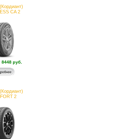
t(Кордиант)
ESS CA 2
т
8448 руб.
робнее
t(Кордиант)
FORT 2