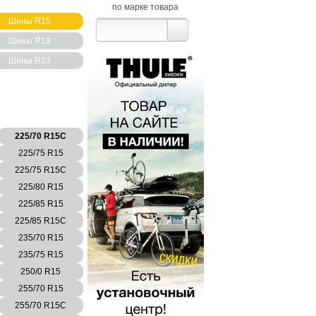
по марке товара
Шины R15
Шины R19
Шины R23
225/70 R15C
225/75 R15
225/75 R15C
225/80 R15
225/85 R15
225/85 R15C
235/70 R15
235/75 R15
250/0 R15
255/70 R15
255/70 R15C