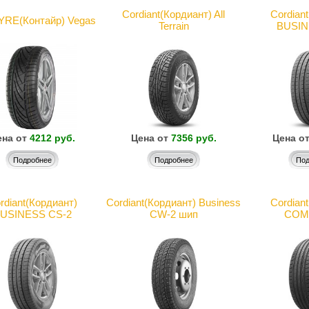
Cordiant(Кордиант) All
Cordian
RE(Контайр) Vegas
Terrain
BUSIN
на от
4212 руб.
Цена от
7356 руб.
Цена о
Подробнее
Подробнее
Под
rdiant(Кордиант)
Cordiant(Кордиант) Business
Cordian
USINESS CS-2
CW-2 шип
COM