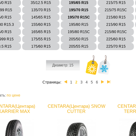
5/0 R15
35/12.5 R15
195/65 R15
215/75 R15
999 R15
135/70 R15
195/70 R15
215/75 R15C
5/0 R15
145/65 R15
195/70 R15C
215/80 R15
80 R15.3
155/60 R15
195/80 R15
215/90 R15
5/0 R15
165/65 R15
195/80 R15C
215/90 R15C
/999 R15
175/55 R15
205/50 R15
225/60 R15
8.5 R15
175/60 R15
205/55 R15
225/70 R15
Диаметр: 15
Страницы:
1
2
3
4
5
6
ать:
по цене
NTARA(Центара)
CENTARA(Центара) SNOW
CENTARA
KARRIER MAX
CUTTER
TERR