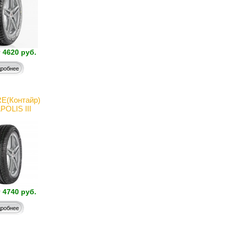
т
4620 руб.
робнее
(Контайр)
OLIS III
т
4740 руб.
робнее