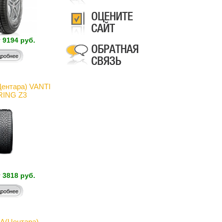
т
9194 руб.
робнее
ентара) VANTI
ING Z3
т
3818 руб.
робнее
(Центара)