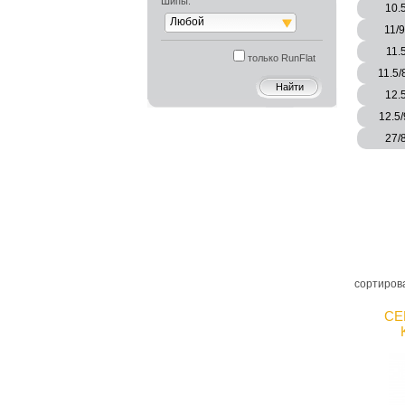
Шипы:
10.
Любой
11/
11.
только RunFlat
11.5/
12.
12.5
27/
сортиров
CE