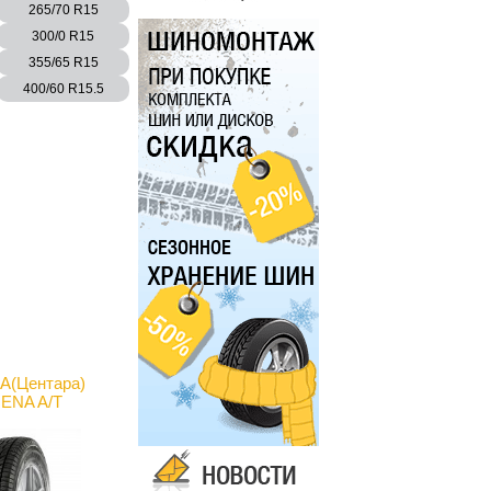
265/70 R15
300/0 R15
355/65 R15
400/60 R15.5
(Центара)
ENA A/T