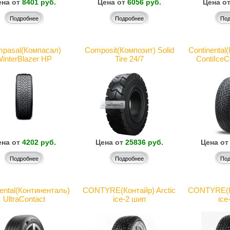
на от
8401 руб.
Цена от
6056 руб.
Цена о
Подробнее
Подробнее
Под
pasal(Компасал)
Composit(Композит) Solid
Continental
interBlazer HP
Tire 24/7
ContiIceC
на от
4202 руб.
Цена от
25836 руб.
Цена от
Подробнее
Подробнее
Под
ental(Континенталь)
CONTYRE(Контайр) Arctic
CONTYRE(Ко
UltraContact
ice-2 шип
ice