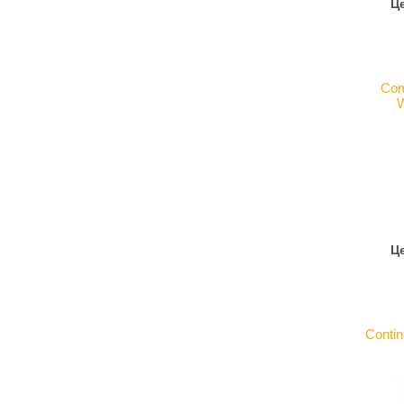
Це
Com
W
Це
Contin