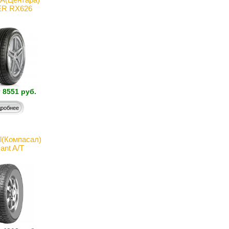
R RX626
т
8551 руб.
робнее
l(Компасал)
ant A/T