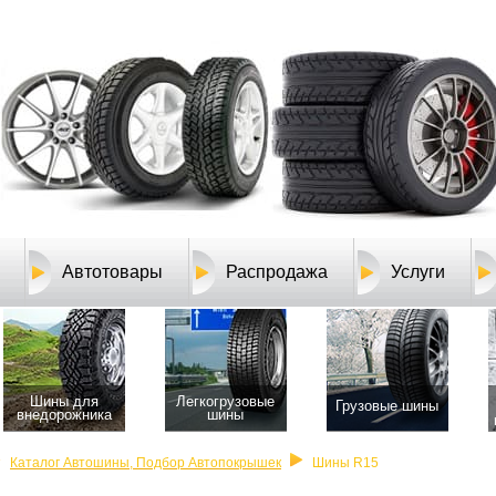
Автотовары
Распродажа
Услуги
Шины для
Легкогрузовые
Грузовые шины
внедорожника
шины
Каталог Автошины, Подбор Автопокрышек
Шины R15