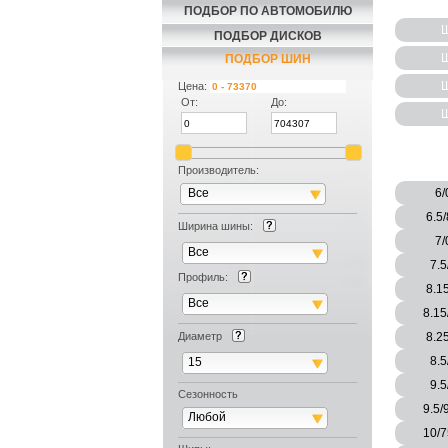
ПОДБОР ПО АВТОМОБИЛЮ
Ш
ПОДБОР ДИСКОВ
Ш
ПОДБОР ШИН
Ш
Цена:
От:
До:
Ш
Производитель:
Все
6/
6.5
Ширина шины:
7/
Все
7.5
Профиль:
8.1
Все
8.15
Диаметр
8.2
8.5
15
9.5
Сезонность
9.5/
Любой
10/7