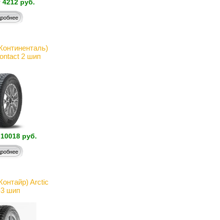
т
4212 руб.
робнее
(Континенталь)
ontact 2 шип
10018 руб.
робнее
нтайр) Arctic
-3 шип