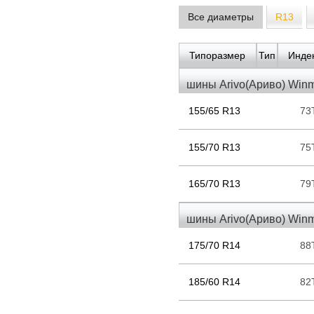
Все диаметры
R13
Типоразмер
Тип
Индек
шины Arivo(Ариво) Win
155/65 R13
73
155/70 R13
75
165/70 R13
79
шины Arivo(Ариво) Win
175/70 R14
88
185/60 R14
82