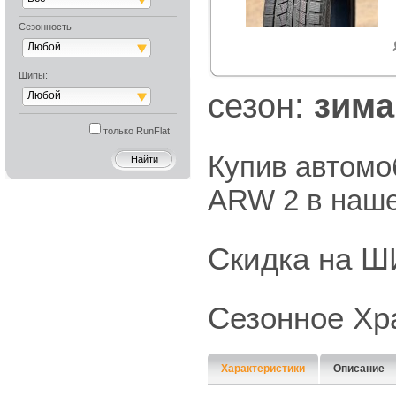
Сезонность
Любой
Шипы:
cезон:
зима
Любой
только RunFlat
Купив автомо
ARW 2 в наше
Скидка на
Сезонное Хр
Характеристики
Описание