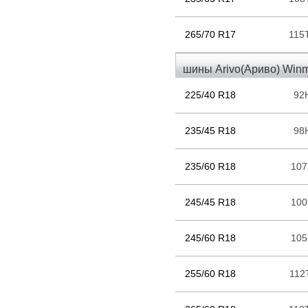
265/70 R17
115
шины Arivo(Ариво) Win
225/40 R18
92
235/45 R18
98
235/60 R18
10
245/45 R18
10
245/60 R18
10
255/60 R18
112