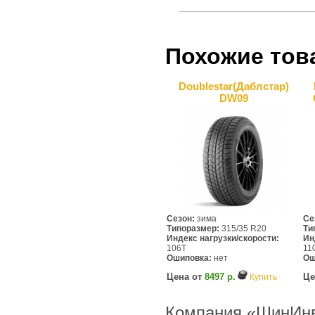
Похожие тов
Doublestar(Даблcтар)
DW09
Сезон:
зима
Се
Типоразмер:
315/35 R20
Ти
Индекс нагрузки/скорости:
Ин
106T
11
Ошиповка:
нет
Ош
Цена от
8497 р.
Це
Купить
Компания «ШинИнв