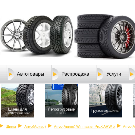
Автотовары
Распродажа
Услуги
Шины для
Легкогрузовые
Грузовые шины
внедорожника
шины
Шины
Arivo(Ариво)
Arivo(Ариво) Winmaster ProX ARW 5
Arivo(