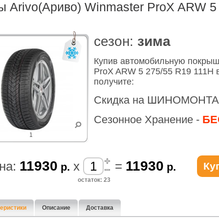
 Arivo(Ариво) Winmaster ProX ARW 5
cезон:
зима
Купив автомобильную покрышк
ProX ARW 5 275/55 R19 111H 
получите:
Скидка на ШИНОМОНТА
Сезонное Хранение -
БЕ
1
11930
11930
на:
x
=
Ку
р.
р.
остаток: 23
еристики
Описание
Доставка