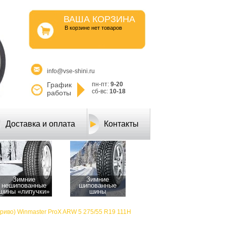
ВАША КОРЗИНА
B корзине нет товаров
info@vse-shini.ru
График
пн-пт:
9-20
сб-вс:
10-18
работы
Доставка и оплата
Контакты
Зимние
Зимние
нешипованные
шипованные
шины «липучки»
шины
Ариво) Winmaster ProX ARW 5 275/55 R19 111H