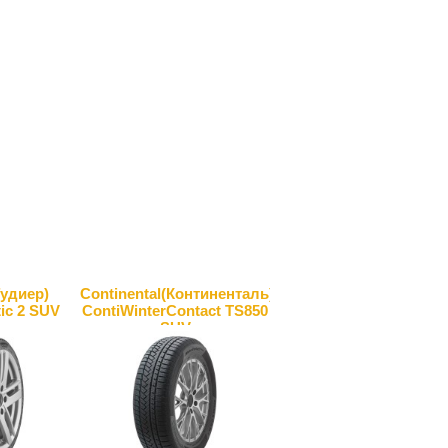
Гудиер)
Continental(Континенталь)
tic 2 SUV
ContiWinterContact TS850
SUV