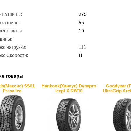
ина шины:
275
ота шины:
55
метр шины:
19
 шины:
кс нагрузки:
111
кс Скорости:
H
ие товары
is(Максис) SS01
Hankook(Ханкук) Dynapro
Goodyear (
Presa Ice
Icept X RW10
UltraGrip Arc