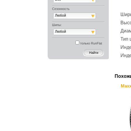
Сезонность
Шир
Любой
Выс
Шипы:
Диа
Любой
Тип
только RunFlat
Инде
Инде
Похож
Maxx