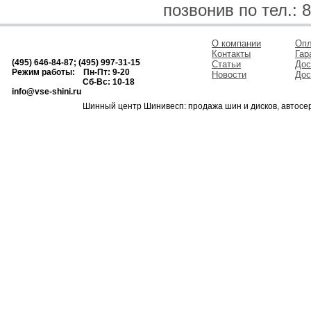
позвонив по тел.: 8
О компании
Опл
Контакты
Гар
(495) 646-84-87; (495) 997-31-15
Статьи
Дос
Режим работы: Пн-Пт: 9-20
Новости
Дос
Сб-Вс: 10-18
info@vse-shini.ru
Шинный центр Шинивесп: продажа шин и дисков, автосе