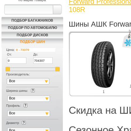
Forward Profession
по марке товара
108R
ПОДБОР БАГАЖНИКОВ
Шины АШК Forward
ПОДБОР ПО АВТОМОБИЛЮ
ПОДБОР ДИСКОВ
ПОДБОР ШИН
Цена:
От:
До:
Производитель:
Все
Ширина шины:
1
Все
Профиль:
Скидка на
Все
Диаметр
Сезонное Хр
Все