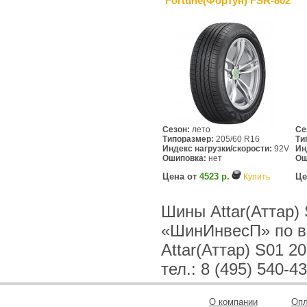
Fortune(Фортун) FSR-802
Сезон:
лето
Се
Типоразмер:
205/60 R16
Ти
Индекс нагрузки/скорости:
92V
Ин
Ошиповка:
нет
Ош
Цена от
4523 р.
Це
Купить
Шины Attar(Аттар)
«ШинИнвесП» по в
Attar(Аттар) S01 
тел.: 8 (495) 540-4
О компании
Опл