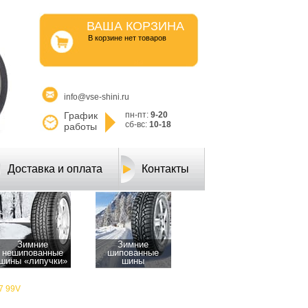
ВАША КОРЗИНА
B корзине нет товаров
info@vse-shini.ru
График
пн-пт:
9-20
сб-вс:
10-18
работы
Доставка и оплата
Контакты
Зимние
Зимние
нешипованные
шипованные
шины «липучки»
шины
17 99V