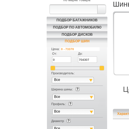
по марке товара
Шины
ПОДБОР БАГАЖНИКОВ
ПОДБОР ПО АВТОМОБИЛЮ
ПОДБОР ДИСКОВ
ПОДБОР ШИН
Цена:
От:
До:
Производитель:
Все
Ц
Ширина шины:
Все
Профиль:
Все
Характ
Диаметр
Все