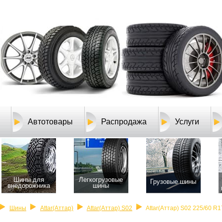
Автотовары
Распродажа
Услуги
Шины для
Легкогрузовые
Грузовые шины
внедорожника
шины
Шины
Attar(Аттар)
Attar(Аттар) S02
Attar(Аттар) S02 225/60 R