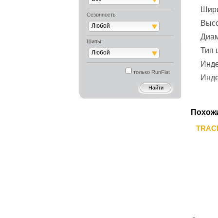
Шир
Сезонность
Выс
Любой
Диа
Шипы:
Тип
Любой
Инде
только RunFlat
Инде
Похож
TRACM