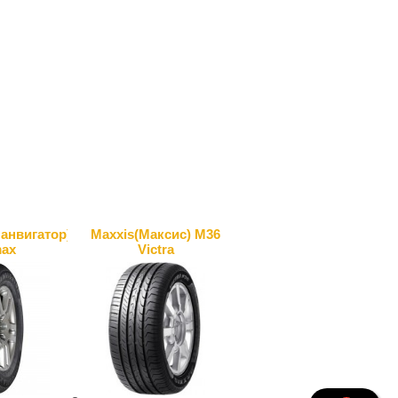
анвигатор)
Maxxis(Максис) M36
max
Victra