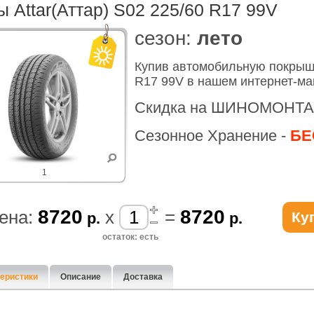
 Attar(Аттар) S02 225/60 R17 99V
cезон:
лето
Купив автомобильную покрышк
R17 99V в нашем интернет-ма
Скидка на ШИНОМОНТА
Сезонное Хранение -
БЕ
1
8720
8720
ена:
x
=
Ку
р.
р.
остаток: есть
еристики
Описание
Доставка