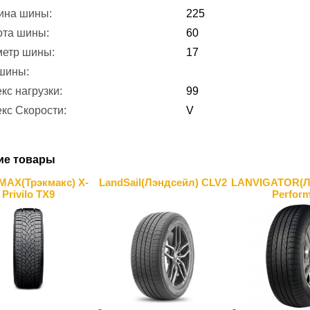
ина шины:
225
ота шины:
60
метр шины:
17
 шины:
кс нагрузки:
99
кс Скорости:
V
ие товары
AX(Трэкмакс) X-
LandSail(Лэндсейл) CLV2
LANVIGATOR(Л
Privilo TX9
Perfor