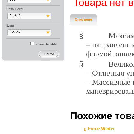
Товара нет 
Сезонность
Любой
Описание
Шипы:
Любой
§
Максим
– направленны
только RunFlat
формой канало
§
Велико
– Отличная уп
– Массивные 
маневрирован
Похожие тов
g-Force Winter