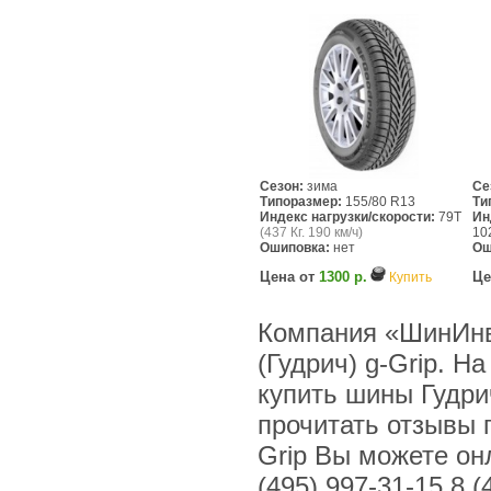
Сезон:
зима
Се
Типоразмер:
155/80 R13
Ти
Индекс нагрузки/скорости:
79T
Ин
(437 Кг. 190 км/ч)
10
Ошиповка:
нет
Ош
Цена от
1300 р.
Це
Купить
Компания «ШинИнв
(Гудрич) g-Grip. Н
купить шины Гудри
прочитать отзывы 
Grip Вы можете онл
(495) 997-31-15 8