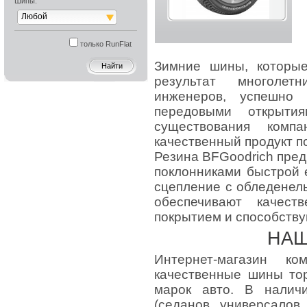
Шипы:
Любой
только RunFlat
Зимние шины, которые
результат многолет
инженеров, успешно 
передовыми открыти
существования комп
качественный продукт п
Резина BFGoodrich пред
поклонниками быстрой
сцепление с обледенелы
обеспечивают качес
покрытием и способств
НАШ
Интернет-магазин к
качественные шины то
марок авто. В налич
(седанов, универсалов