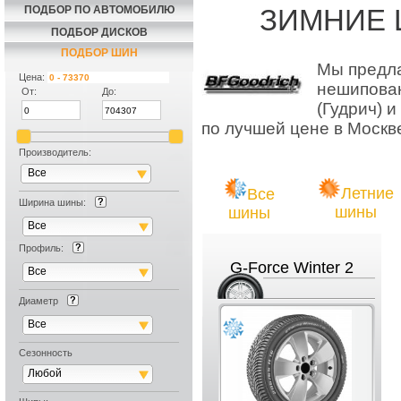
ПОДБОР ПО АВТОМОБИЛЮ
ЗИМНИЕ 
ПОДБОР ДИСКОВ
ПОДБОР ШИН
Мы предла
Цена:
нешипован
От:
До:
(Гудрич) 
по лучшей цене в Москв
Производитель:
Все
Летние
Все
Ширина шины:
шины
шины
Все
Профиль:
G-Force Winter 2
Все
Диаметр
Все
Сезонность
Любой