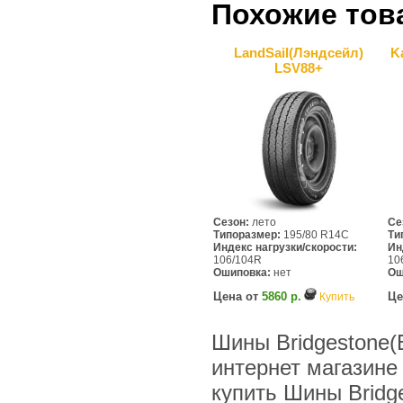
Похожие тов
LandSail(Лэндсейл)
K
LSV88+
Сезон:
лето
Се
Типоразмер:
195/80 R14C
Ти
Индекс нагрузки/скорости:
Ин
106/104R
10
Ошиповка:
нет
Ош
Цена от
5860 р.
Це
Купить
Шины Bridgestone(
интернет магазине
купить Шины Bridg