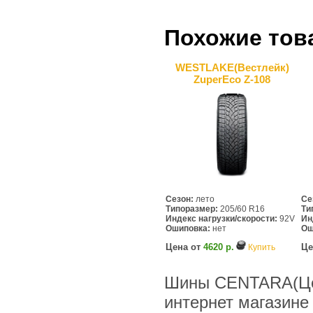
Похожие тов
WESTLAKE(Вестлейк)
ZuperEco Z-108
Сезон:
лето
Се
Типоразмер:
205/60 R16
Ти
Индекс нагрузки/скорости:
92V
Ин
Ошиповка:
нет
Ош
Цена от
4620 р.
Це
Купить
Шины CENTARA(Цен
интернет магазине