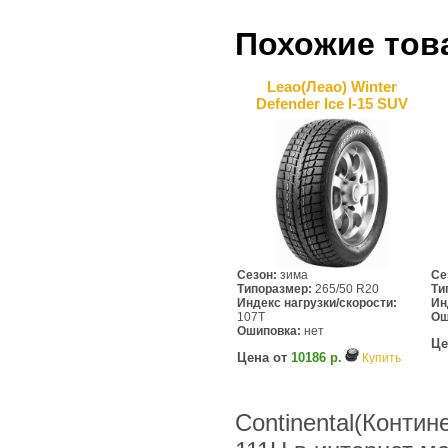
Похожие тов
Leao(Леао) Winter
Defender Ice I-15 SUV
Сезон:
зима
Се
Типоразмер:
265/50 R20
Ти
Индекс нагрузки/скорости:
Ин
107T
Ош
Ошиповка:
нет
Це
Цена от
10186 р.
Купить
Continental(Контин