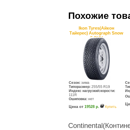
Похожие тов
Ikon Tyres(Айкон
Тайерес) Autograph Snow
5 SUV
Сезон:
зима
Се
Типоразмер:
255/55 R19
Ти
Индекс нагрузки/скорости:
Ин
111R
Ош
Ошиповка:
нет
Це
Цена от
19528 р.
Купить
Continental(Контин