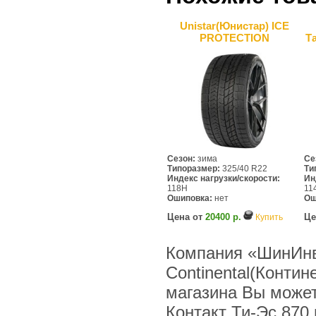
Unistar(Юнистар) ICE
PROTECTION
Т
Сезон:
зима
Се
Типоразмер:
325/40 R22
Ти
Индекс нагрузки/скорости:
Ин
118H
11
Ошиповка:
нет
Ош
Цена от
20400 р.
Це
Купить
Компания «ШинИнв
Continental(Контин
магазина Вы может
Контакт Ти-Эс 870