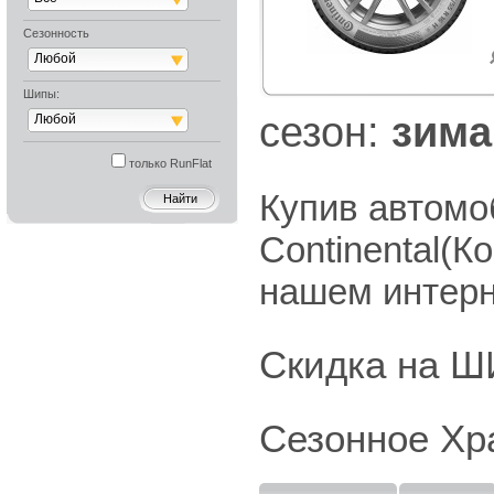
Сезонность
Любой
Шипы:
cезон:
зима
Любой
только RunFlat
Купив автом
Continental(К
нашем интерн
Скидка на
Сезонное Хр