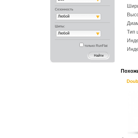
Шир
Сезонность
Выс
Любой
Диа
Шипы:
Тип
Любой
Инде
только RunFlat
Инде
Похож
Doub