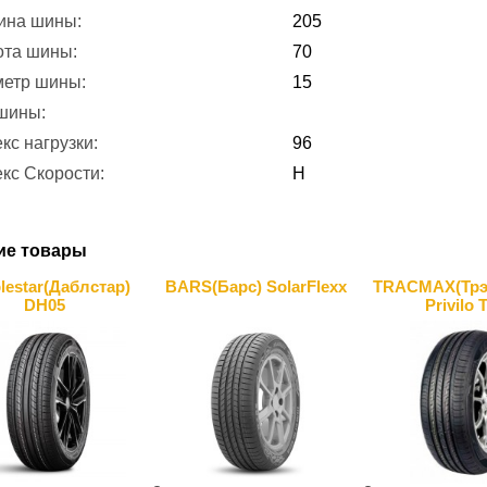
ина шины:
205
ота шины:
70
метр шины:
15
 шины:
кс нагрузки:
96
кс Скорости:
H
ие товары
lestar(Даблcтар)
BARS(Барс) SolarFlexx
TRACMAX(Трэк
DH05
Privilo 