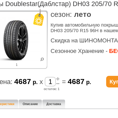
 Doublestar(Даблcтар) DH03 205/70 
cезон:
лето
Купив автомобильную покрышк
DH03 205/70 R15 96H в нашем
Скидка на ШИНОМОНТА
Сезонное Хранение -
БЕ
1
4687
4687
ена:
x
=
Ку
р.
р.
остаток: 1
еристики
Описание
Доставка