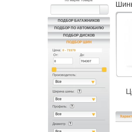
по марке товара
Шины
ПОДБОР БАГАЖНИКОВ
ПОДБОР ПО АВТОМОБИЛЮ
ПОДБОР ДИСКОВ
ПОДБОР ШИН
Цена:
От:
До:
Производитель:
Все
Ц
Ширина шины:
Все
Профиль:
Все
Характ
Диаметр
Все