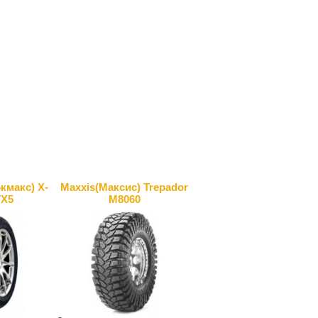
макс) X-
Maxxis(Максис) Trepador
TX5
M8060