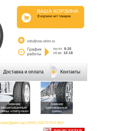
ВАША КОРЗИНА
B корзине нет товаров
info@vse-shini.ru
График
пн-пт:
9-20
сб-вс:
10-18
работы
Доставка и оплата
Контакты
Зимние
Зимние
нешипованные
шипованные
шины «липучки»
шины
estar(Даблcтар) DH03 205/70 R15 96H