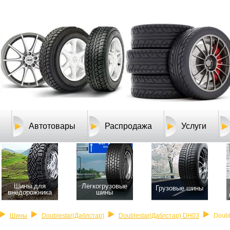
Автотовары
Распродажа
Услуги
Шины для
Легкогрузовые
Грузовые шины
внедорожника
шины
Шины
Doublestar(Даблcтар)
Doublestar(Даблcтар) DH03
Doubl