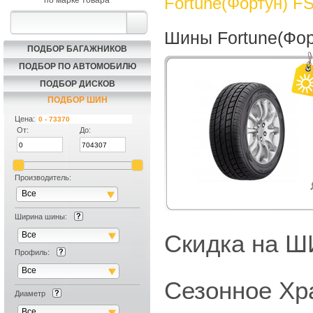
Fortune(Фортун) F
по марке товара
Шины Fortune(Фор
ПОДБОР БАГАЖНИКОВ
ПОДБОР ПО АВТОМОБИЛЮ
ПОДБОР ДИСКОВ
ПОДБОР ШИН
Цена:
От:
До:
Производитель:
Все
Ширина шины:
Все
Скидка на
Профиль:
Все
Сезонное Хр
Диаметр
Все