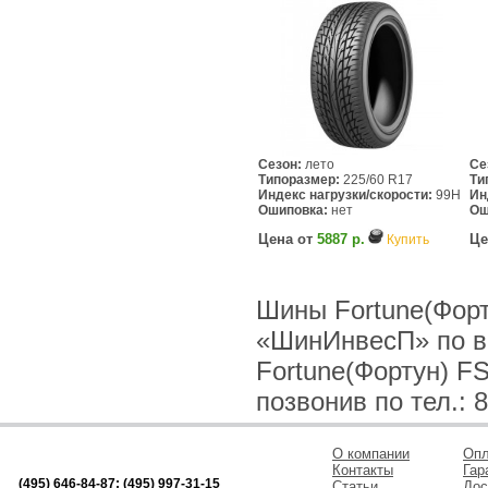
Сезон:
лето
Се
Типоразмер:
225/60 R17
Ти
Индекс нагрузки/скорости:
99H
Ин
Ошиповка:
нет
Ош
Цена от
5887 р.
Це
Купить
Шины Fortune(Форт
«ШинИнвесП» по в
Fortune(Фортун) F
позвонив по тел.: 8
О компании
Опл
Контакты
Гар
(495) 646-84-87; (495) 997-31-15
Статьи
Дос