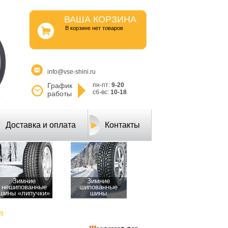
ВАША КОРЗИНА
B корзине нет товаров
info@vse-shini.ru
График
пн-пт:
9-20
сб-вс:
10-18
работы
Доставка и оплата
Контакты
Зимние
Зимние
нешипованные
шипованные
шины «липучки»
шины
09