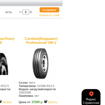
в корзину
есть
Купить в 1 клик
нгЛонг)
Cordiant(Кордиант)
0
Professional VM-1
Сезон:
лето
 R22.5
Типоразмер:
315/80 R22.5
корости:
Индекс нагрузки/скорости:
156/150K
Ошиповка:
нет
Яндекс
Цена от
37200 р.
Купить
Купить
Справочник