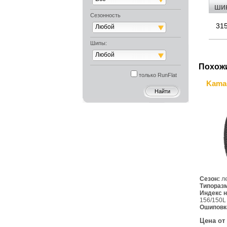
ши
Сезонность
315
Любой
Шипы:
Любой
Похож
только RunFlat
Kama
Сезон:
л
Типораз
Индекс н
156/150L
Ошиповк
Цена от