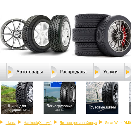
Автотовары
Распродажа
Услуги
Шины для
Легкогрузовые
Грузовые шины
внедорожника
шины
Шины
Hankook(Ханкук)
Летняя резина Ханкук
SmartWork DM