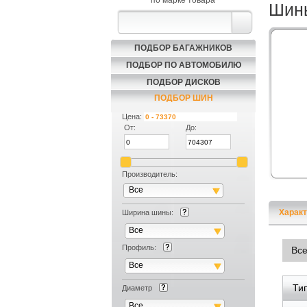
по марке товара
Шины
ПОДБОР БАГАЖНИКОВ
ПОДБОР ПО АВТОМОБИЛЮ
ПОДБОР ДИСКОВ
ПОДБОР ШИН
Цена:
От:
До:
Производитель:
Все
Характ
Ширина шины:
Все
Профиль:
Вс
Все
Ти
Диаметр
Все