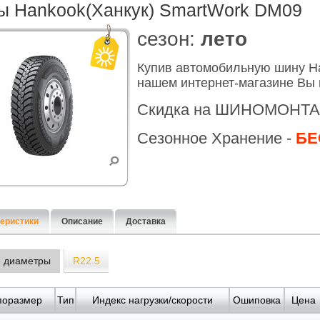
 Hankook(Ханкук) SmartWork DM09
cезон:
лето
Купив автомобильную шину H
нашем интернет-магазине Вы 
Скидка на ШИНОМОНТА
Сезонное Хранение -
БЕ
еристики
Описание
Доставка
е диаметры
R22.5
поразмер
Тип
Индекс нагрузки/скорости
Ошиповка
Цена