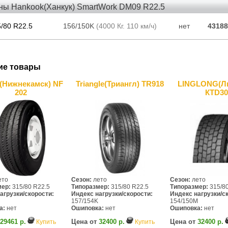
ны Hankook(Ханкук) SmartWork DM09 R22.5
/80 R22.5
156/150K
(4000 Кг. 110 км/ч)
нет
43188
ие товары
(Нижнекамск) NF
Triangle(Триангл) TR918
LINGLONG(Ли
202
КTD30
ето
Сезон:
лето
Сезон:
лето
мер:
315/80 R22.5
Типоразмер:
315/80 R22.5
Типоразмер:
315/80
агрузки/скорости:
Индекс нагрузки/скорости:
Индекс нагрузки/с
157/154K
154/150M
а:
нет
Ошиповка:
нет
Ошиповка:
нет
29461 р.
Цена от
32400 р.
Цена от
32400 р.
Купить
Купить