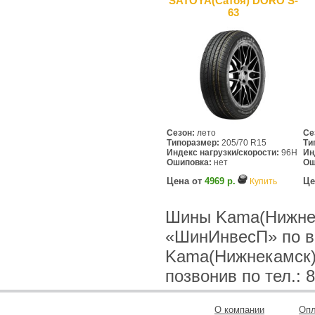
SATOYA(Сатоя) DORO S-
63
Сезон:
лето
Се
Типоразмер:
205/70 R15
Ти
Индекс нагрузки/скорости:
96H
Ин
Ошиповка:
нет
Ош
Цена от
4969 р.
Це
Купить
Шины Kama(Нижнека
«ШинИнвесП» по в
Kama(Нижнекамск) 
позвонив по тел.: 8
О компании
Опл