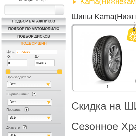
Kama(Нижнекамс
по марке товара
Шины Kama(Нижне
ПОДБОР БАГАЖНИКОВ
ПОДБОР ПО АВТОМОБИЛЮ
ПОДБОР ДИСКОВ
ПОДБОР ШИН
Цена:
От:
До:
Производитель:
Все
1
Ширина шины:
Все
Скидка на
Профиль:
Все
Сезонное Хр
Диаметр
Все