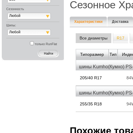
Сезонное Хр
Сезонность
Любой
Характеристики
Доставка
Шипы:
Любой
Все диаметры
R17
только RunFlat
Типоразмер
Тип
Индек
шины Kumho(Кумхо) PS
205/40 R17
84
шины Kumho(Кумхо) PS
255/35 R18
94
Похожие тов