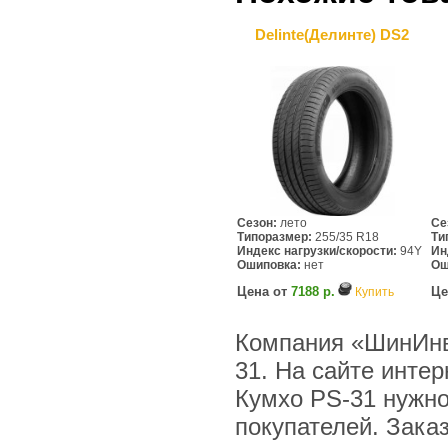
Delinte(Делинте) DS2
Сезон:
лето
Се
Типоразмер:
255/35 R18
Ти
Индекс нагрузки/скорости:
94Y
Ин
Ошиповка:
нет
Ош
Цена от
7188 р.
Це
Купить
Компания «ШинИнв
31. На сайте инте
Кумхо PS-31 нужно
покупателей. Зака