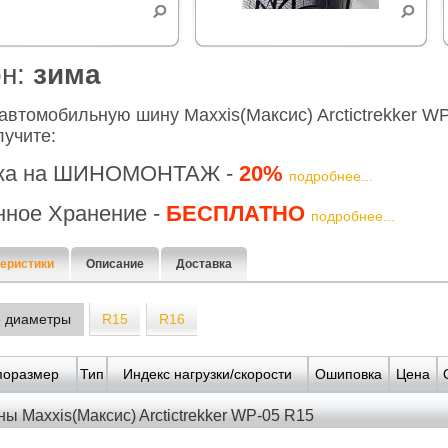
он:
зима
автомобильную шину Maxxis(Максис) Arctictrekker W
учите:
ка на ШИНОМОНТАЖ -
20%
подробнее...
нное Хранение -
БЕСПЛАТНО
подробнее...
еристики
Описание
Доставка
е диаметры
R15
R16
поразмер
Тип
Индекс нагрузки/скорости
Ошиповка
Цена
ы Maxxis(Максис) Arctictrekker WP-05 R15