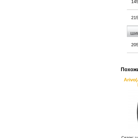
14
21
шин
20
Похож
Arivo
Сезон:
з