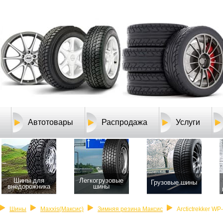
Автотовары
Распродажа
Услуги
Шины для
Легкогрузовые
Грузовые шины
внедорожника
шины
Шины
Maxxis(Максис)
Зимняя резина Максис
Arctictrekker WP