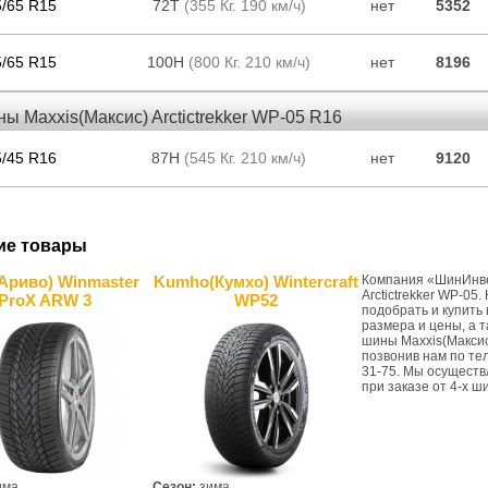
5/65 R15
72T
(355 Кг. 190 км/ч)
нет
5352
5/65 R15
100H
(800 Кг. 210 км/ч)
нет
8196
ы Maxxis(Максис) Arctictrekker WP-05 R16
5/45 R16
87H
(545 Кг. 210 км/ч)
нет
9120
ие товары
(Ариво) Winmaster
Kumho(Кумхо) Wintercraft
Компания «ШинИнве
Arctictrekker WP-05
ProX ARW 3
WP52
подобрать и купить 
размера и цены, а 
шины Maxxis(Максис
позвонив нам по тел.
31-75. Мы осуществ
при заказе от 4-х ш
има
Сезон:
зима