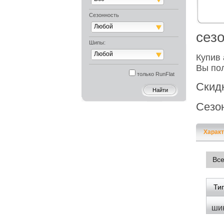
Сезонность
Любой
cез
Шипы:
Любой
Купив 
Вы пол
только RunFlat
Скид
Сезо
Характ
Вс
Ти
шин