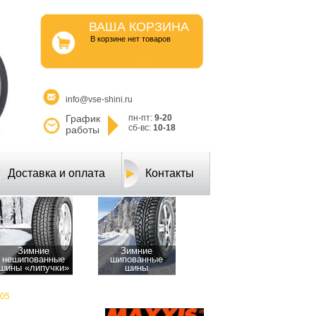
ВАША КОРЗИНА
B корзине нет товаров
info@vse-shini.ru
График
пн-пт:
9-20
сб-вс:
10-18
работы
Доставка и оплата
Контакты
Зимние
Зимние
нешипованные
шипованные
шины «липучки»
шины
-05