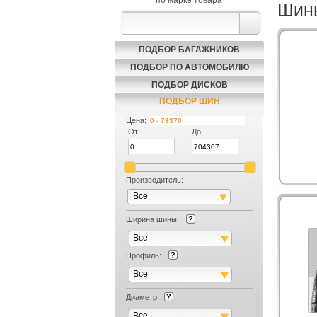
по марке товара
Шины
ПОДБОР БАГАЖНИКОВ
ПОДБОР ПО АВТОМОБИЛЮ
ПОДБОР ДИСКОВ
ПОДБОР ШИН
Цена:
От:
До:
Производитель:
Все
Ширина шины:
Все
Профиль:
Все
Диаметр
Все