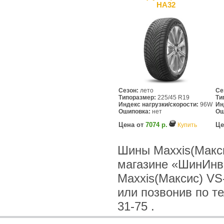
HA32
Сезон:
лето
Се
Типоразмер:
225/45 R19
Ти
Индекс нагрузки/скорости:
96W
Ин
Ошиповка:
нет
Ош
Цена от
7074 р.
Це
Купить
Шины Maxxis(Максис
магазине «ШинИнв
Maxxis(Максис) VS-
или позвонив по тел
31-75 .