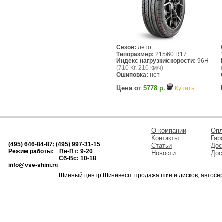
Сезон:
лето
Типоразмер:
215/60 R17
Индекс нагрузки/скорости:
96H
(710 Кг. 210 км/ч)
Ошиповка:
нет
Цена от
5778 р.
Купить
О компании
Опл
Контакты
Гар
(495) 646-84-87; (495) 997-31-15
Статьи
Дос
Режим работы: Пн-Пт: 9-20
Новости
Дос
Сб-Вс: 10-18
info@vse-shini.ru
Шинный центр Шинивесп: продажа шин и дисков, автосе