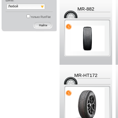
Шипы:
Любой
MR-882
только RunFlat
MR-HT172