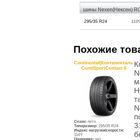
шины Nexen(Нексен) R
295/35 R24
110
Похожие тов
Continental(Континенталь)
К
ContiSportContact 6
N
м
Н
т
N
п
Сезон:
лето
3
Типоразмер:
295/35 R24
Индекс нагрузки/скорости:
б
110Y
Ошиповка:
нет