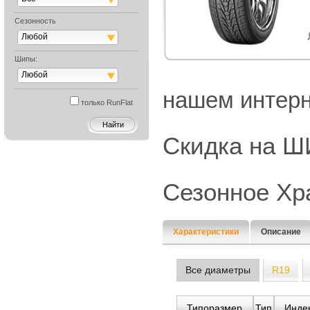
Сезонность
Любой
Шипы:
Любой
нашем интерн
только RunFlat
Скидка на
Сезонное Хр
Характеристики
Описание
Все диаметры
R19
Типоразмер
Тип
Индек