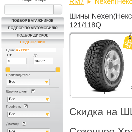
RM7
Nexen(Некс
по марке товара
Шины Nexen(Некс
ПОДБОР БАГАЖНИКОВ
121/118Q
ПОДБОР ПО АВТОМОБИЛЮ
ПОДБОР ДИСКОВ
ПОДБОР ШИН
Цена:
От:
До:
Производитель:
Все
Ширина шины:
1
Все
Профиль:
Скидка на
Все
Диаметр
Сезонное Хр
Все