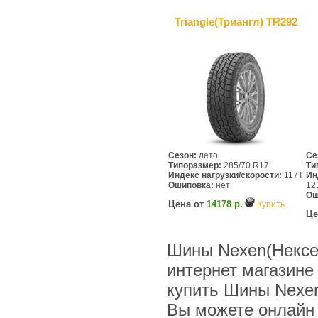
Triangle(Триангл) TR292
Сезон:
лето
Се
Типоразмер:
285/70 R17
Ти
Индекс нагрузки/скорости:
117T
Ин
Ошиповка:
нет
12
Ош
Цена от
14178 р.
Купить
Це
Шины Nexen(Нексе
интернет магазине
купить Шины Nexen
Вы можете онлайн и