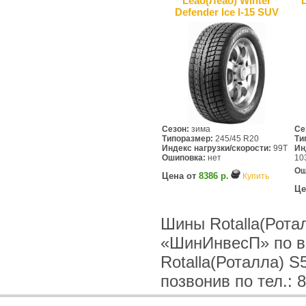
Leao(Леао) Winter
D
Defender Ice I-15 SUV
Сезон:
зима
Се
Типоразмер:
245/45 R20
Ти
Индекс нагрузки/скорости:
99T
Ин
Ошиповка:
нет
10
Ош
Цена от
8386 р.
Купить
Це
Шины Rotalla(Рота
«ШинИнвесП» по в
Rotalla(Роталла) 
позвонив по тел.: 8