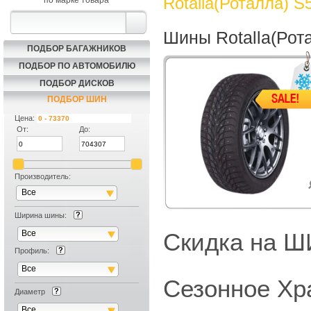
Rotalla(Роталла) S
по марке товара
Шины Rotalla(Рот
ПОДБОР БАГАЖНИКОВ
ПОДБОР ПО АВТОМОБИЛЮ
ПОДБОР ДИСКОВ
ПОДБОР ШИН
Цена:
От:
До:
Производитель:
Все
Ширина шины:
Все
Скидка на
Профиль:
Все
Сезонное Хр
Диаметр
Все