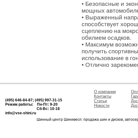
• Безопасные и эко
мощных автомобил
• Выраженный напра
способствует хорош
сцеплению на мокро
обилием осадков.
• Максимум возможн
получить спортивн
использование в го
• Отлично зарекоме
О компании
Опл
Контакты
Гар
(495) 646-84-87; (495) 997-31-15
Статьи
Дос
Режим работы: Пн-Пт: 9-20
Новости
Дос
Сб-Вс: 10-18
info@vse-shini.ru
Шинный центр Шинивесп: продажа шин и дисков, автосе