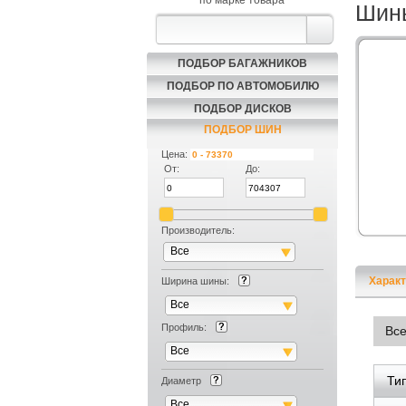
по марке товара
Шины
ПОДБОР БАГАЖНИКОВ
ПОДБОР ПО АВТОМОБИЛЮ
ПОДБОР ДИСКОВ
ПОДБОР ШИН
Цена:
От:
До:
Производитель:
Все
Характ
Ширина шины:
Все
Профиль:
Вс
Все
Ти
Диаметр
Все