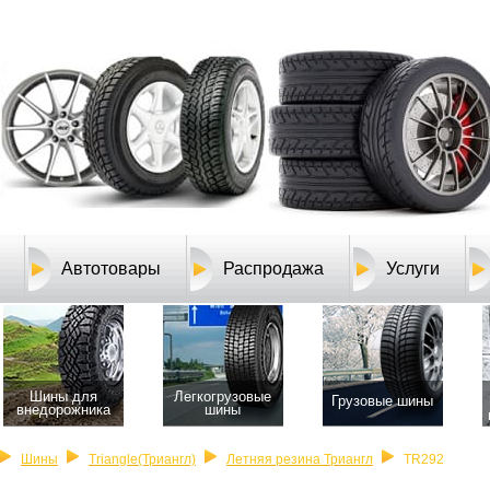
Автотовары
Распродажа
Услуги
Шины для
Легкогрузовые
Грузовые шины
внедорожника
шины
Шины
Triangle(Триангл)
Летняя резина Триангл
TR292