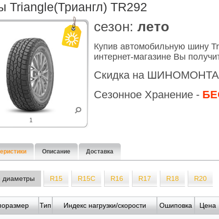
 Triangle(Триангл) TR292
cезон:
лето
Купив автомобильную шину Tr
интернет-магазине Вы получи
Скидка на ШИНОМОНТА
Сезонное Хранение -
БЕ
1
еристики
Описание
Доставка
е диаметры
R15
R15C
R16
R17
R18
R20
поразмер
Тип
Индекс нагрузки/скорости
Ошиповка
Цена