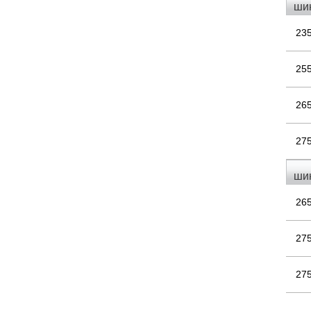
шин
23
25
26
27
шин
26
27
27