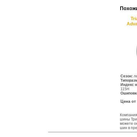
Похож
Tr
Adva
Сезон:
л
Типораз
Индекс н
115H
Ошиповк
Цена от
Компания
шины Три
можете он
шин в пре