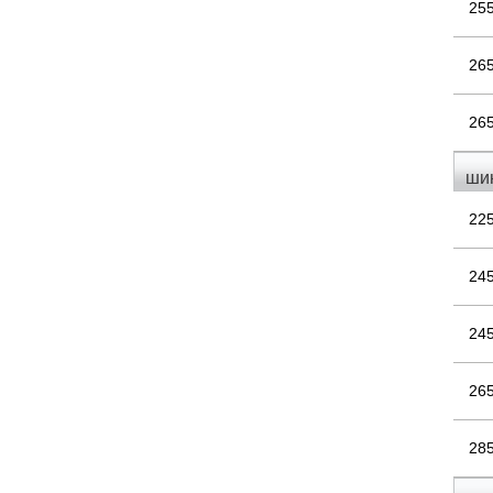
25
26
26
шин
22
24
24
26
28