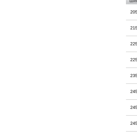
шин
20
21
22
22
23
24
24
24