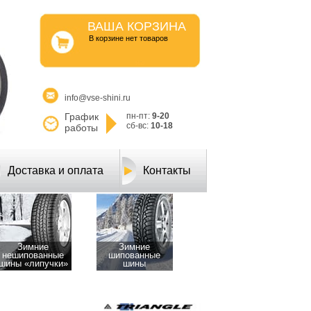
ВАША КОРЗИНА
B корзине нет товаров
info@vse-shini.ru
График
пн-пт:
9-20
сб-вс:
10-18
работы
Доставка и оплата
Контакты
Зимние
Зимние
нешипованные
шипованные
шины «липучки»
шины