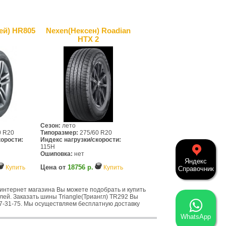
ей) HR805
Nexen(Нексен) Roadian
HTX 2
Сезон:
лето
0 R20
Типоразмер:
275/60 R20
корости:
Индекс нагрузки/скорости:
115H
Ошиповка:
нет
Яндекс
Цена от
18756 р.
Купить
Купить
Справочник
интернет магазина Вы можете подобрать и купить
лей. Заказать шины Triangle(Триангл) TR292 Вы
 997-31-75. Мы осуществляем бесплатную доставку
WhatsApp