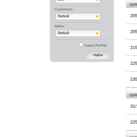
шин
Сезонность
20
Любой
Шипы:
20
Любой
только RunFlat
21
22
23
шин
31/
22