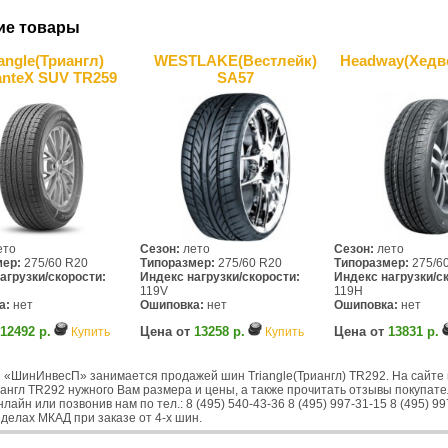
ие товары
iangle(Триангл)
WESTLAKE(Вестлейк)
Headway(Хедв
nteX SUV TR259
SA57
ето
Сезон:
лето
Сезон:
лето
мер:
275/60 R20
Типоразмер:
275/60 R20
Типоразмер:
275/6
агрузки/скорости:
Индекс нагрузки/скорости:
Индекс нагрузки/с
119V
119H
а:
нет
Ошиповка:
нет
Ошиповка:
нет
12492 р.
Цена от
13258 р.
Цена от
13831 р.
Купить
Купить
 «ШинИнвесП» занимается продажей шин Triangle(Триангл) TR292. На сайте 
англ TR292 нужного Вам размера и цены, а также прочитать отзывы покупате
лайн или позвонив нам по тел.: 8 (495) 540-43-36 8 (495) 997-31-15 8 (495)
делах МКАД при заказе от 4-х шин.