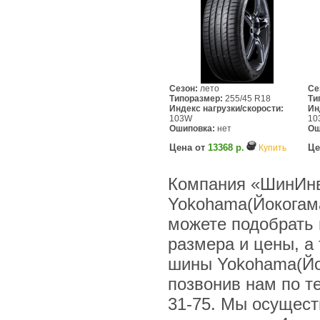
Сезон:
лето
Се
Типоразмер:
255/45 R18
Ти
Индекс нагрузки/скорости:
Ин
103W
10
Ошиповка:
нет
Ош
Цена от
13368 р.
Це
Купить
Компания «ШинИнв
Yokohama(Йокогама
можете подобрать 
размера и цены, а
шины Yokohama(Йок
позвонив нам по тел
31-75. Мы осущес