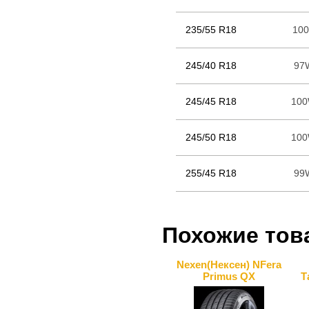
235/55 R18
10
245/40 R18
97
245/45 R18
10
245/50 R18
10
255/45 R18
99
Похожие тов
Nexen(Нексен) NFera
Primus QX
Т