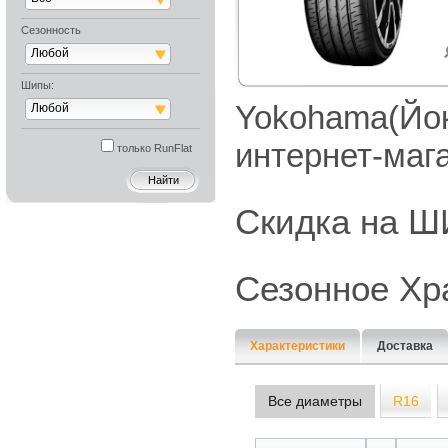
Сезонность
Любой
Шипы:
Yokohama(Йок
Любой
интернет-маг
только RunFlat
Скидка на
Сезонное Хр
Характеристики
Доставка
Все диаметры
R16