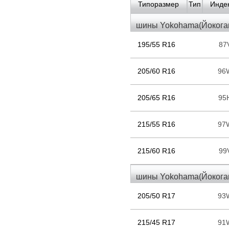
Типоразмер
Тип
Индек
шины Yokohama(Йокогам
195/55 R16
87
205/60 R16
96
205/65 R16
95
215/55 R16
97
215/60 R16
99
шины Yokohama(Йокогам
205/50 R17
93
215/45 R17
91