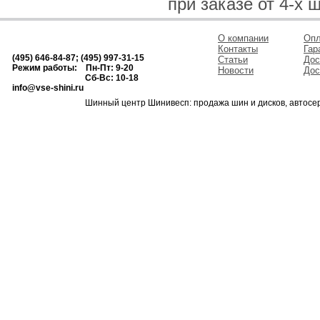
при заказе от 4-х 
О компании
Опл
Контакты
Гар
(495) 646-84-87; (495) 997-31-15
Статьи
Дос
Режим работы: Пн-Пт: 9-20
Новости
Дос
Сб-Вс: 10-18
info@vse-shini.ru
Шинный центр Шинивесп: продажа шин и дисков, автосе