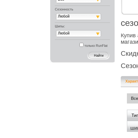
Сезонность
Любой
cез
Шипы:
Любой
Купив 
магази
только RunFlat
Скид
Сезо
Характ
Вс
Ти
ши