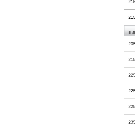
21
21
ши
20
21
22
22
22
23