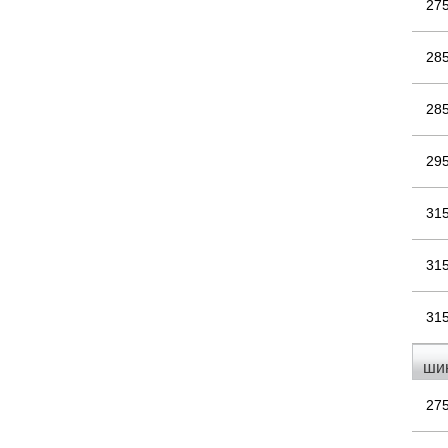
27
28
28
29
31
31
31
ши
27