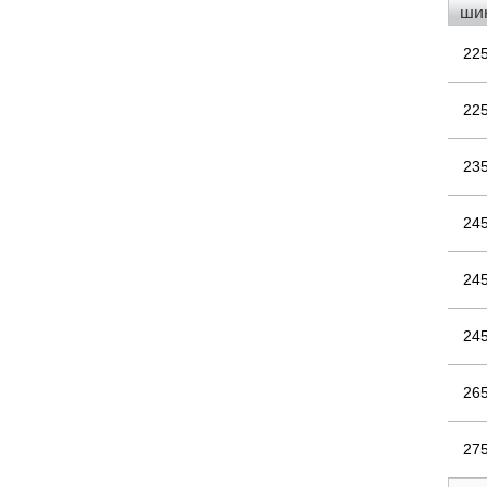
ши
22
22
23
24
24
24
26
27