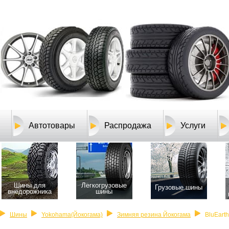
Автотовары
Распродажа
Услуги
Шины для
Легкогрузовые
Грузовые шины
внедорожника
шины
Шины
Yokohama(Йокогама)
Зимняя резина Йокогама
BluEart