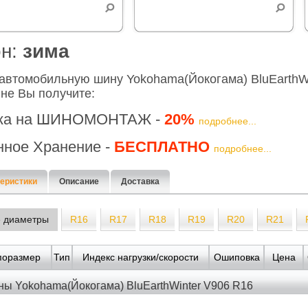
он:
зима
автомобильную шину Yokohama(Йокогама) BluEarthWi
не Вы получите:
ка на ШИНОМОНТАЖ -
20%
подробнее...
нное Хранение -
БЕСПЛАТНО
подробнее...
еристики
Описание
Доставка
е диаметры
R16
R17
R18
R19
R20
R21
поразмер
Тип
Индекс нагрузки/скорости
Ошиповка
Цена
ны Yokohama(Йокогама) BluEarthWinter V906 R16