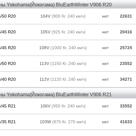
ны Yokohama(Йокогама) BluEarthWinter V906 R20
5/50 R20
104V
(900 Кг. 240 км/ч)
нет
22631
5/45 R20
105V
(925 Кг. 240 км/ч)
нет
20416
5/45 R20
108V
(1000 Кг. 240 км/ч)
нет
25724
5/50 R20
113V
(1150 Кг. 240 км/ч)
нет
23552
5/40 R20
112V
(1120 Кг. 240 км/ч)
нет
34271
ны Yokohama(Йокогама) BluEarthWinter V906 R21
5/45 R21
106V
(950 Кг. 240 км/ч)
нет
33552
5/35 R21
103W
(875 Кг. 270 км/ч)
нет
41633