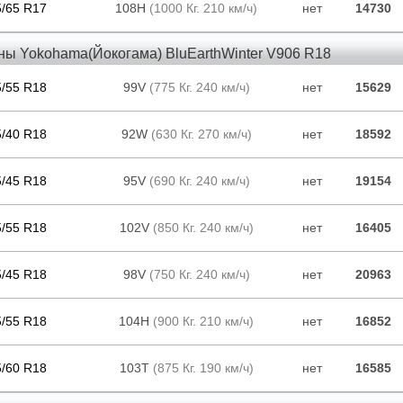
5/65 R17
108H
(1000 Кг. 210 км/ч)
нет
14730
ны Yokohama(Йокогама) BluEarthWinter V906 R18
5/55 R18
99V
(775 Кг. 240 км/ч)
нет
15629
5/40 R18
92W
(630 Кг. 270 км/ч)
нет
18592
5/45 R18
95V
(690 Кг. 240 км/ч)
нет
19154
5/55 R18
102V
(850 Кг. 240 км/ч)
нет
16405
5/45 R18
98V
(750 Кг. 240 км/ч)
нет
20963
5/55 R18
104H
(900 Кг. 210 км/ч)
нет
16852
5/60 R18
103T
(875 Кг. 190 км/ч)
нет
16585