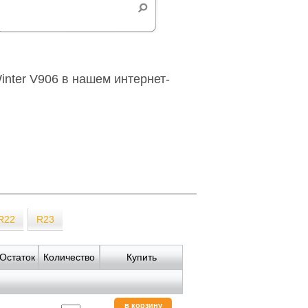
nter V906 в нашем интернет-
R22
R23
Остаток
Количество
Купить
в корзину