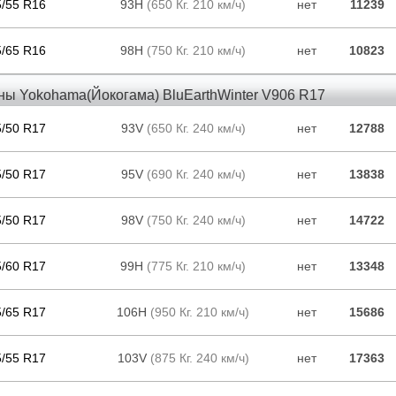
5/55 R16
93H
(650 Кг. 210 км/ч)
нет
11239
5/65 R16
98H
(750 Кг. 210 км/ч)
нет
10823
ны Yokohama(Йокогама) BluEarthWinter V906 R17
5/50 R17
93V
(650 Кг. 240 км/ч)
нет
12788
5/50 R17
95V
(690 Кг. 240 км/ч)
нет
13838
5/50 R17
98V
(750 Кг. 240 км/ч)
нет
14722
5/60 R17
99H
(775 Кг. 210 км/ч)
нет
13348
5/65 R17
106H
(950 Кг. 210 км/ч)
нет
15686
5/55 R17
103V
(875 Кг. 240 км/ч)
нет
17363