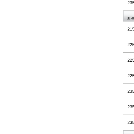
23
ши
21
22
22
22
23
23
23