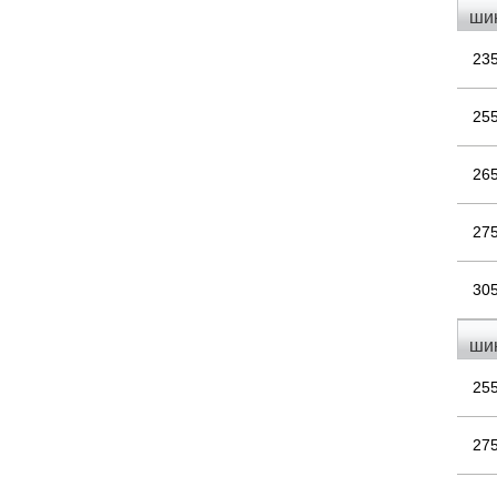
ши
23
25
26
27
30
ши
25
27