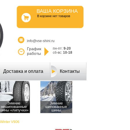
ВАША КОРЗИНА
B корзине нет товаров
info@vse-shini.ru
График
пн-пт:
9-20
сб-вс:
10-18
работы
Доставка и оплата
Контакты
Зимние
Зимние
нешипованные
шипованные
шины «липучки»
шины
hWinter V906