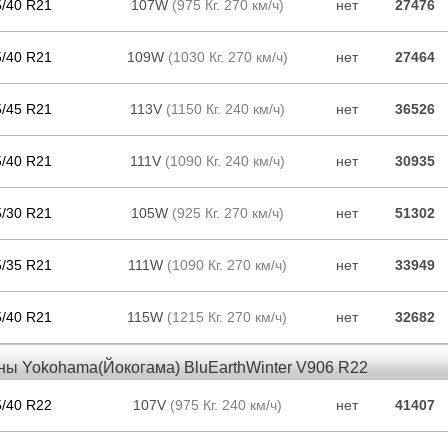
5/40 R21
107W
(975 Кг. 270 км/ч)
нет
27476
5/40 R21
109W
(1030 Кг. 270 км/ч)
нет
27464
5/45 R21
113V
(1150 Кг. 240 км/ч)
нет
36526
5/40 R21
111V
(1090 Кг. 240 км/ч)
нет
30935
5/30 R21
105W
(925 Кг. 270 км/ч)
нет
51302
5/35 R21
111W
(1090 Кг. 270 км/ч)
нет
33949
5/40 R21
115W
(1215 Кг. 270 км/ч)
нет
32682
ны Yokohama(Йокогама) BluEarthWinter V906 R22
5/40 R22
107V
(975 Кг. 240 км/ч)
нет
41407