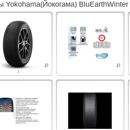
 Yokohama(Йокогама) BluEarthWinter
1