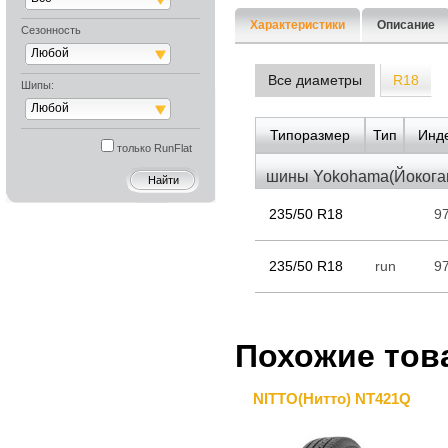
Характеристики
Описание
Сезонность
Любой
Все диаметры
R18
Шипы:
Любой
Типоразмер
Тип
Инде
только RunFlat
шины Yokohama(Йокогам
235/50 R18
9
235/50 R18
run
9
Похожие тов
NITTO(Нитто) NT421Q