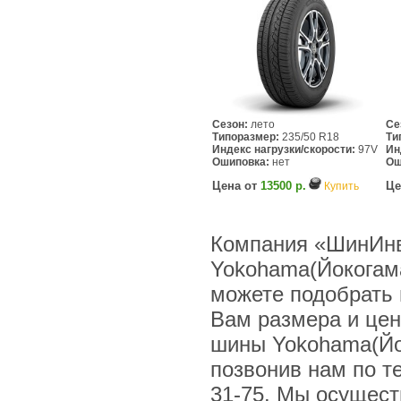
Сезон:
лето
Се
Типоразмер:
235/50 R18
Ти
Индекс нагрузки/скорости:
97V
Ин
Ошиповка:
нет
Ош
Цена от
13500 р.
Це
Купить
Компания «ШинИнв
Yokohama(Йокогама
можете подобрать 
Вам размера и цен
шины Yokohama(Йо
позвонив нам по тел
31-75. Мы осущес