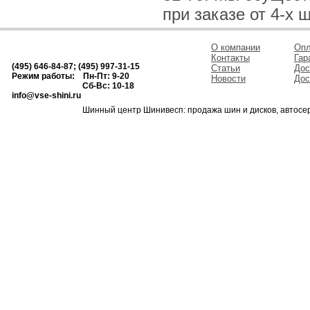
при заказе от 4-х 
О компании
Опл
Контакты
Гар
(495) 646-84-87; (495) 997-31-15
Статьи
Дос
Режим работы: Пн-Пт: 9-20
Новости
Дос
Сб-Вс: 10-18
info@vse-shini.ru
Шинный центр Шинивесп: продажа шин и дисков, автосе