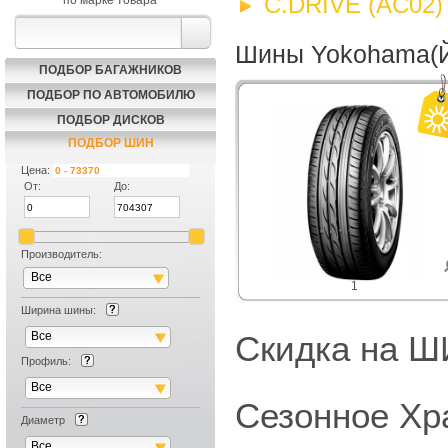
C.DRIVE (AC02)
по марке товара
Шины Yokohama(Й
ПОДБОР БАГАЖНИКОВ
ПОДБОР ПО АВТОМОБИЛЮ
ПОДБОР ДИСКОВ
ПОДБОР ШИН
Цена:
От:
До:
Производитель:
Все
1
Ширина шины:
Все
Скидка на
Профиль:
Все
Сезонное Хр
Диаметр
Все