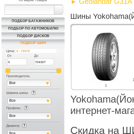
Geolandar G31A
по марке товара
Шины Yokohama(Й
ПОДБОР БАГАЖНИКОВ
ПОДБОР ПО АВТОМОБИЛЮ
ПОДБОР ДИСКОВ
ПОДБОР ШИН
Цена:
От:
До:
Производитель:
Все
1
Ширина шины:
Yokohama(Йок
Все
интернет-маг
Профиль:
Все
Диаметр
Скидка на
Все