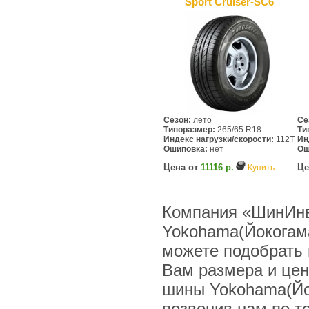
Sport Cruiser-SC6
Сезон:
лето
Се
Типоразмер:
265/65 R18
Ти
Индекс нагрузки/скорости:
112T
Ин
Ошиповка:
нет
Ош
Цена от
11116 р.
Це
Купить
Компания «ШинИнв
Yokohama(Йокогама
можете подобрать 
Вам размера и цен
шины Yokohama(Йо
позвонив нам по тел