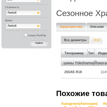
Сезонность
Сезонное Хр
Любой
Шипы:
Любой
Характеристики
Описание
только RunFlat
Все диаметры
R18
Типоразмер
Тип
Индек
шины Yokohama(Йокогам
265/65 R18
114
Похожие тов
Autogreen(Автогрин)
H