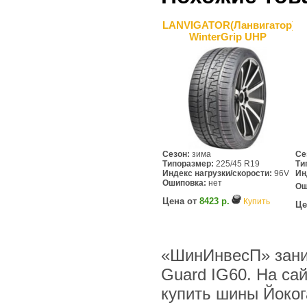
LANVIGATOR(Ланвигатор)
WinterGrip UHP
Сезон:
зима
Се
Типоразмер:
225/45 R19
Ти
Индекс нагрузки/скорости:
96V
Ин
Ошиповка:
нет
Ош
Цена от
8423 р.
Купить
Це
«ШинИнвесП» зани
Guard IG60. На са
купить шины Йоког