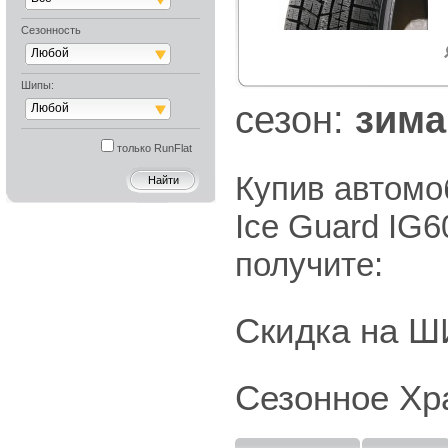
Сезонность
Любой
Шипы:
cезон:
зима
Любой
только RunFlat
Купив автомо
Ice Guard IG
получите:
Скидка на
Сезонное Хр