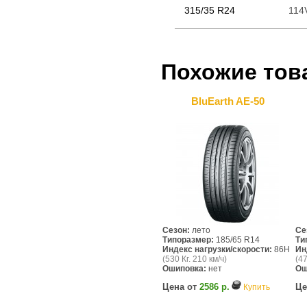
315/35 R24
114
Похожие тов
BluEarth AE-50
Сезон:
лето
Се
Типоразмер:
185/65 R14
Ти
Индекс нагрузки/скорости:
86H
Ин
(530 Кг. 210 км/ч)
(47
Ошиповка:
нет
Ош
Цена от
2586 р.
Це
Купить