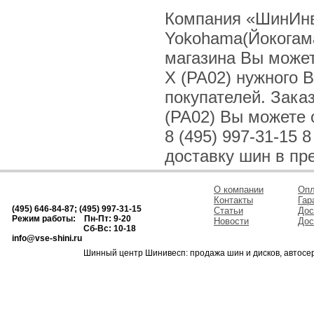
Компания «ШинИнв
Yokohama(Йокогама
магазина Вы может
X (PA02) нужного 
покупателей. Зака
(PA02) Вы можете о
8 (495) 997-31-15 
доставку шин в пр
О компании
Опл
Контакты
Гар
(495) 646-84-87; (495) 997-31-15
Статьи
Дос
Режим работы: Пн-Пт: 9-20
Новости
Дос
Сб-Вс: 10-18
info@vse-shini.ru
Шинный центр Шинивесп: продажа шин и дисков, автосе