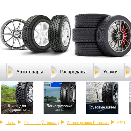
Автотовары
Распродажа
Услуги
Шины для
Легкогрузовые
Грузовые шины
внедорожника
шины
Шины
Yokohama(Йокогама)
Летняя резина Йокогама
V701