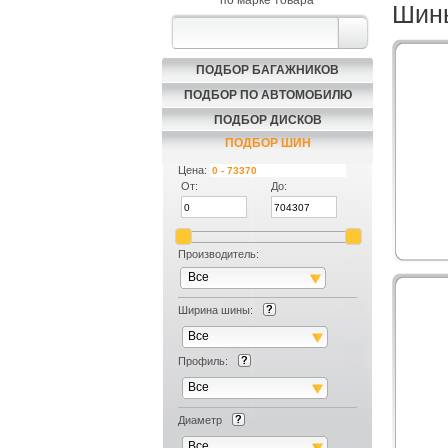
по марке товара
Шины
ПОДБОР БАГАЖНИКОВ
ПОДБОР ПО АВТОМОБИЛЮ
ПОДБОР ДИСКОВ
ПОДБОР ШИН
Цена:
От:
До:
Производитель:
Все
Ширина шины:
Все
Профиль:
Все
Диаметр
Все