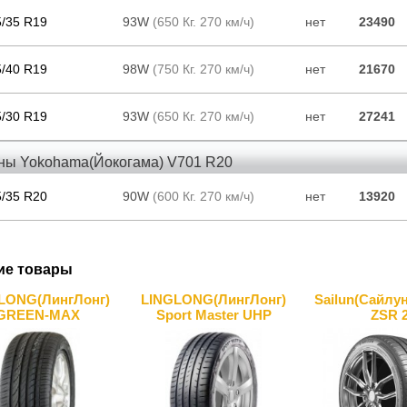
5/35 R19
93W
(650 Кг. 270 км/ч)
нет
23490
5/40 R19
98W
(750 Кг. 270 км/ч)
нет
21670
5/30 R19
93W
(650 Кг. 270 км/ч)
нет
27241
ны Yokohama(Йокогама) V701 R20
5/35 R20
90W
(600 Кг. 270 км/ч)
нет
13920
ие товары
LONG(ЛингЛонг)
LINGLONG(ЛингЛонг)
Sailun(Сайлун
GREEN-MAX
Sport Master UHP
ZSR 