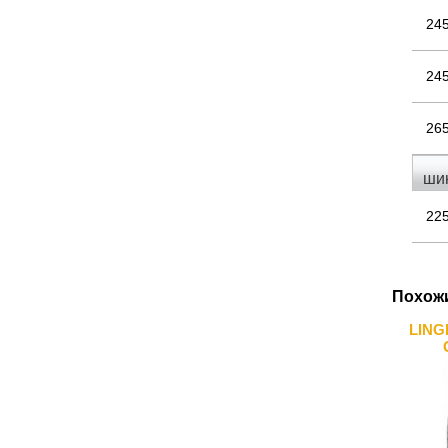
24
24
26
ши
22
Похож
LING