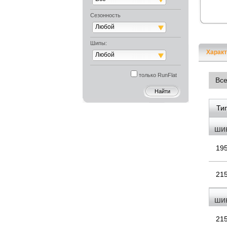
Сезонность
Любой
Шипы:
Характ
Любой
только RunFlat
Вс
Ти
ши
19
21
ши
21