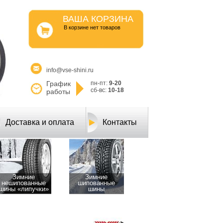
ВАША КОРЗИНА
B корзине нет товаров
info@vse-shini.ru
График
пн-пт:
9-20
сб-вс:
10-18
работы
Доставка и оплата
Контакты
Зимние
Зимние
нешипованные
шипованные
шины «липучки»
шины