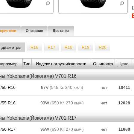
еристики
Описание
Доставка
е диаметры
R16
R17
R18
R19
R20
поразмер
Тип
Индекс нагрузки/скорости
Ошиповка
Цена
ны Yokohama(Йокогама) V701 R16
5/55 R16
87V
(545 Кг. 240 км/ч)
нет
10411
5/55 R16
93W
(650 Кг. 270 км/ч)
нет
12028
ны Yokohama(Йокогама) V701 R17
5/50 R17
95W
(690 Кг. 270 км/ч)
нет
11668