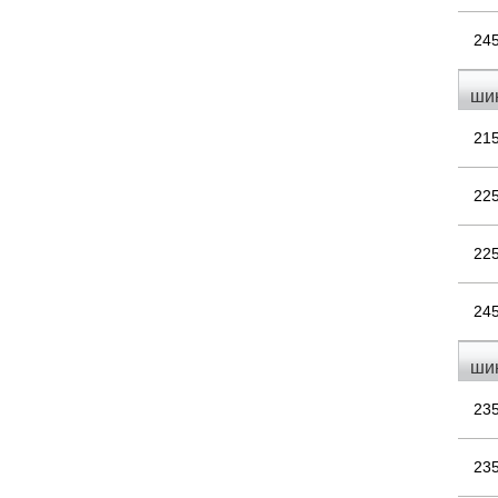
24
ши
21
22
22
24
ши
23
23