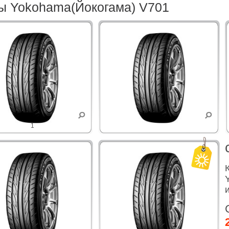
 Yokohama(Йокогама) V701
1